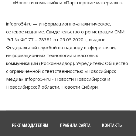
«Новости компаний» и «Партнерские материалы»
В 16 населённых пунктах Мошковского района
модернизировали мобильную связь
06 Августа 2026, 11:35
infopro54.ru — информационно-аналитическое,
Бизнес
Право&Порядок
ПроБизнес
сетевое издание. Свидетельство о регистрации СМИ:
Злоумышленники опять атакуют
новосибирские компании через электронную
ЭЛ № ФС 77 – 78381 от 29.05.2020 г, выдано
почту
Федеральной службой по надзору в сфере связи,
06 Августа 2026, 11:00
информационных технологий и массовых
коммуникаций (Роскомнадзор). Учредитель: Общество
Общество
Медики готовятся к второму пику активности
с ограниченной ответственностью «Новосибирск
клещей в Новосибирской области
Медиа» Infopro54.ru - Новости Новосибирска и
06 Августа 2026, 10:00
Новосибирской области. Новости Сибири.
Общество
Из-за жары в Европе оливковое масло
в Новосибирске может снова подорожать
06 Августа 2026, 09:00
Бизнес
Недвижимость
РЕКЛАМОДАТЕЛЯМ
ПРАВИЛА САЙТА
КОНТАКТЫ
Застройщики Новосибирска
доплатили налоги на сумму почти 700 млн рублей