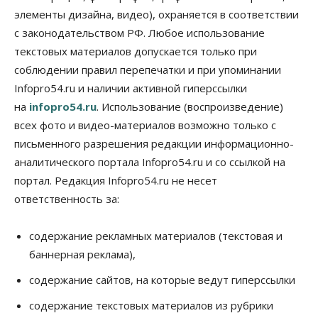
элементы дизайна, видео), охраняется в соответствии
Общество
с законодательством РФ. Любое использование
«За тех, у кого от 270 баллов,
настоящая борьба»: вузы настойчиво
текстовых материалов допускается только при
обзванивают новосибирских высокобалльников
соблюдении правил перепечатки и при упоминании
перед зачислением
Infopro54.ru и наличии активной гиперссылки
06 Августа 2026, 13:00
на
infopro54.ru
. Использование (воспроизведение)
Власть
всех фото и видео-материалов возможно только с
Режим ЧС ввели в Омской области из-за засухи
письменного разрешения редакции информационно-
06 Августа 2026, 12:15
аналитического портала Infopro54.ru и со ссылкой на
Власть
Общество
портал. Редакция Infopro54.ru не несет
Новосибирск готовится к визиту Владимира
ответственность за:
Путина
06 Августа 2026, 12:05
содержание рекламных материалов (текстовая и
Бизнес
Недвижимость
Общество
баннерная реклама),
Росреестр назвал главные причины
отказов в регистрации недвижимости в НСО
содержание сайтов, на которые ведут гиперссылки
06 Августа 2026, 12:00
содержание текстовых материалов из рубрики
Телекоммуникации