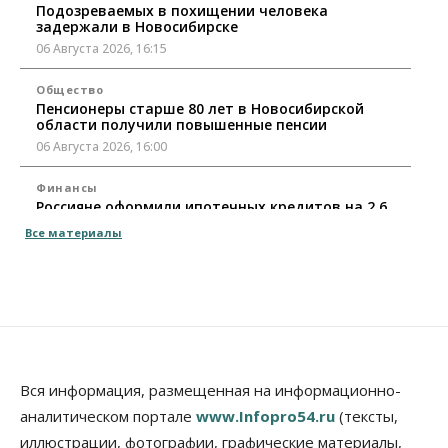
Подозреваемых в похищении человека
задержали в Новосибирске
06 Августа 2026, 16:15
Общество
Пенсионеры старше 80 лет в Новосибирской
области получили повышенные пенсии
06 Августа 2026, 16:00
Финансы
Россияне оформили ипотечных кредитов на 2,6
трлн рублей
Все материалы
06 Августа 2026, 15:53
Власть
Думская гонка в Новосибирской области
обойдется без самовыдвиженцев
06 Августа 2026, 15:00
Бизнес
Власть
Общество
Вся информация, размещенная на информационно-
Правительство России продлило разрешение на
аналитическом портале
www.Infopro54.ru
(тексты,
выпуск бензина «Евро-3»
иллюстрации, фотографии, графические материалы,
06 Августа 2026, 14:00