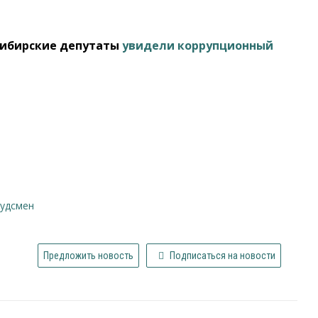
осибирские депутаты
увидели коррупционный
будсмен
Предложить новость
Подписаться на новости