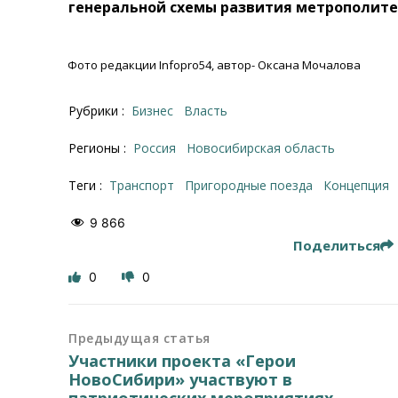
генеральной схемы развития метрополите
Фото редакции Infopro54, автор- Оксана Мочалова
Рубрики :
Бизнес
Власть
Регионы :
Россия
Новосибирская область
Теги :
транспорт
Пригородные поезда
концепция
9 866
Поделиться
0
0
Предыдущая статья
Участники проекта «Герои
НовоСибири» участвуют в
патриотических мероприятиях