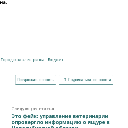
на.
Городская электричка
бюджет
Предложить новость
Подписаться на новости
Следующая статья
Это фейк: управление ветеринарии
опровергло информацию о ящуре в
Новосибирской области