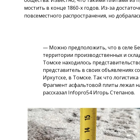
общества. Известно, что такими плитами из п
мостить в конце 1860-х годов. Из-за достато
повсеместного распространения, но добралась
— Можно предположить, что в селе 
территории производственных и скла
Томске находилось представительство 
представитель в своих объявлениях со
Иркутске, в Томске. Так что логистика
Фрагмент асфальтовой плиты лежал на
рассказал Infopro54 Игорь Степанов.