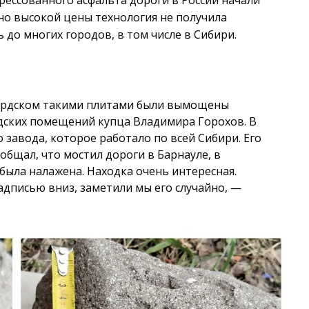
рессованного асфальта дороги в России начали
чно высокой цены технология не получила
 до многих городов, в том числе в Сибири.
Бердском такими плитами были вымощены
дских помещений купца Владимира Горохов. В
завода, которое работало по всей Сибири. Его
общал, что мостил дороги в Барнауле, в
 была налажена. Находка очень интересная.
дписью вниз, заметили мы его случайно, —