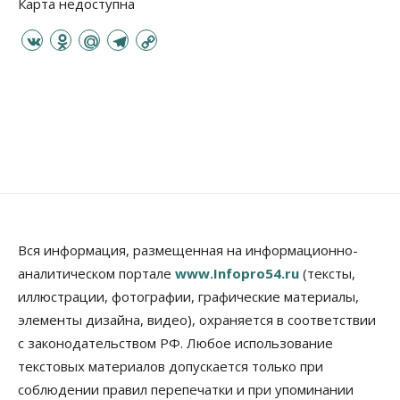
Карта недоступна
V
O
M
T
C
K
d
a
e
o
n
i
l
p
o
l
e
y
k
.
g
L
l
R
r
i
a
u
a
n
s
m
k
s
n
Вся информация, размещенная на информационно-
i
аналитическом портале
www.Infopro54.ru
(тексты,
k
иллюстрации, фотографии, графические материалы,
i
элементы дизайна, видео), охраняется в соответствии
с законодательством РФ. Любое использование
текстовых материалов допускается только при
соблюдении правил перепечатки и при упоминании