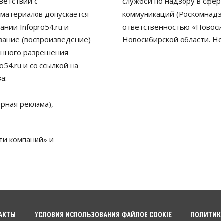
ветствии с
службой по надзору в сфе
 материалов допускается
коммуникаций (Роскомнадз
нии Infopro54.ru и
ответственностью «Новосиб
ование (воспроизведение)
Новосибирской области. Н
енного разрешения
54.ru и со ссылкой на
а:
рная реклама),
ти компаний» и
АКТЫ
УСЛОВИЯ ИСПОЛЬЗОВАНИЯ ФАЙЛОВ COOKIE
ПОЛИТИК