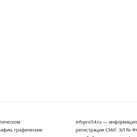
тическом
infopro54.ru — информацио
рафии, графические
регистрации СМИ: ЭЛ № ФС