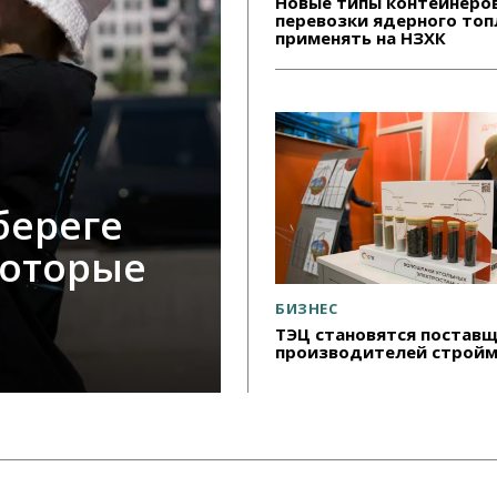
Новые типы контейнеро
перевозки ядерного топ
применять на НЗХК
береге
которые
БИЗНЕС
ТЭЦ становятся постав
производителей строй