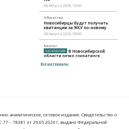
08 Августа 2026, 10:00
Общество
Новосибирцы будут получать
квитанции за ЖКУ по-новому
08 Августа 2026, 09:00
Бизнес
В Новосибирской
области резко сократился
грузооборот в автоперевозках
Все материалы
07 Августа 2026, 19:00
Общество
В Новосибирске
прошёл митинг против нового
закона о памятниках
07 Августа 2026, 18:00
Бизнес
нно-аналитическое, сетевое издание. Свидетельство о
В аэропорту Толмачёво
завершены работы по
 77 – 78381 от 29.05.2020 г, выдано Федеральной
бетонированию рулежных