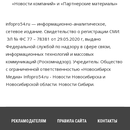
«Новости компаний» и «Партнерские материалы»
Власть
В Новосибирске многодетным семьям вручили
сертификаты на покупку автомобилей
infopro54.ru — информационно-аналитическое,
07 Августа 2026, 13:55
сетевое издание. Свидетельство о регистрации СМИ:
ЭЛ № ФС 77 – 78381 от 29.05.2020 г, выдано
Авто
Общество
Треть автовладельцев в Новосибирской области
Федеральной службой по надзору в сфере связи,
«поставили машины на прикол»
информационных технологий и массовых
07 Августа 2026, 13:00
коммуникаций (Роскомнадзор). Учредитель: Общество
Власть
с ограниченной ответственностью «Новосибирск
Школы, библиотеки, пешеходные тротуары:
Медиа» Infopro54.ru - Новости Новосибирска и
депутаты Госдумы контролируют работы на
социальных объектах
Новосибирской области. Новости Сибири.
07 Августа 2026, 12:35
Общество
Синоптики рассказали о погоде в Новосибирске
на выходных
07 Августа 2026, 12:00
РЕКЛАМОДАТЕЛЯМ
ПРАВИЛА САЙТА
КОНТАКТЫ
Общество