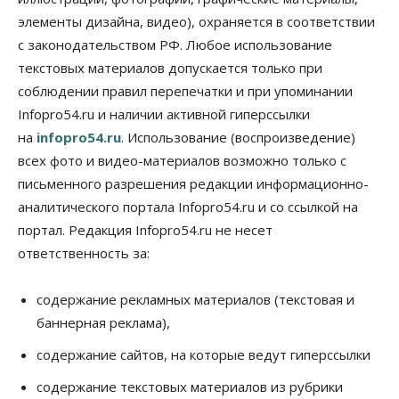
элементы дизайна, видео), охраняется в соответствии
Бизнес
В аэропорту Толмачёво завершены работы по
с законодательством РФ. Любое использование
бетонированию рулежных дорожек
текстовых материалов допускается только при
07 Августа 2026, 17:00
соблюдении правил перепечатки и при упоминании
Бизнес
Недвижимость
Общество
Infopro54.ru и наличии активной гиперссылки
Новосибирцы стали реже оформлять
на
infopro54.ru
. Использование (воспроизведение)
дома по упрощенной схеме
07 Августа 2026, 16:00
всех фото и видео-материалов возможно только с
письменного разрешения редакции информационно-
Власть
Общество
Право&Порядок
аналитического портала Infopro54.ru и со ссылкой на
Роспотребнадзор изъял почти полторы тонны
мяса в Новосибирской области
портал. Редакция Infopro54.ru не несет
07 Августа 2026, 15:00
ответственность за:
Финансы
Расходы новосибирцев на спорт выросли на 40%
содержание рекламных материалов (текстовая и
за полгода
баннерная реклама),
07 Августа 2026, 14:35
содержание сайтов, на которые ведут гиперссылки
Сибирские аграрии увеличивают посевы горчицы
содержание текстовых материалов из рубрики
07 Августа 2026, 14:00