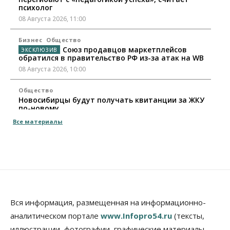
психолог
08 Августа 2026, 11:00
Бизнес
Общество
Союз продавцов маркетплейсов
обратился в правительство РФ из-за атак на WB
08 Августа 2026, 10:00
Общество
Новосибирцы будут получать квитанции за ЖКУ
по-новому
08 Августа 2026, 09:00
Все материалы
Бизнес
В Новосибирской области резко
сократился грузооборот в автоперевозках
07 Августа 2026, 19:00
Общество
В Новосибирске прошёл митинг
Вся информация, размещенная на информационно-
против нового закона о памятниках
аналитическом портале
www.Infopro54.ru
(тексты,
07 Августа 2026, 18:00
иллюстрации, фотографии, графические материалы,