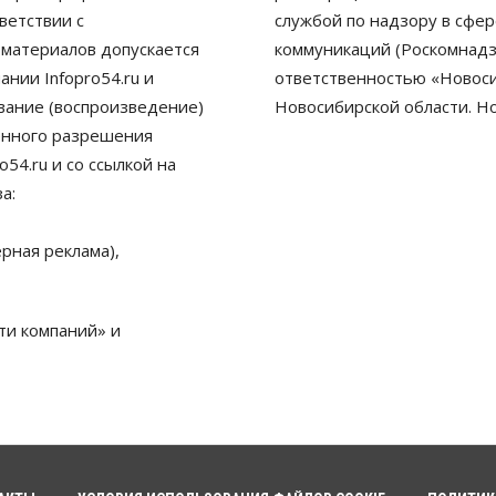
ветствии с
службой по надзору в сфе
 материалов допускается
коммуникаций (Роскомнадз
нии Infopro54.ru и
ответственностью «Новосиб
ование (воспроизведение)
Новосибирской области. Н
енного разрешения
54.ru и со ссылкой на
а:
рная реклама),
ти компаний» и