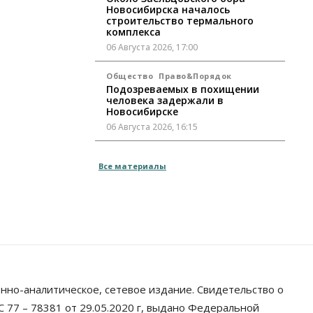
Новосибирска началось
строительство термального
комплекса
06 Августа 2026, 17:00
Общество
Право&Порядок
Подозреваемых в похищении
человека задержали в
Новосибирске
06 Августа 2026, 16:15
Общество
Все материалы
Пенсионеры старше 80 лет в
Новосибирской области получили
повышенные пенсии
06 Августа 2026, 16:00
Финансы
Россияне оформили ипотечных
кредитов на 2,6 трлн рублей
06 Августа 2026, 15:53
нно-аналитическое, сетевое издание. Свидетельство о
Власть
 77 – 78381 от 29.05.2020 г, выдано Федеральной