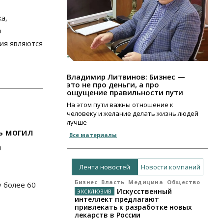
а,
о
ия являются
Владимир Литвинов: Бизнес —
это не про деньги, а про
ощущение правильности пути
На этом пути важны отношение к
человеку и желание делать жизнь людей
лучше
ь могил
Все материалы
а
Лента новостей
Новости компаний
Бизнес
Власть
Медицина
Общество
у более 60
Искусственный
интеллект предлагают
привлекать к разработке новых
лекарств в России