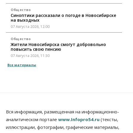
Общество
Синоптики рассказали о погоде в Новосибирске
на выходных
07 Августа 2026, 12:00
Общество
Жители Новосибирска смогут добровольно
повысить свою пенсию
07 Августа 2026, 11:30
Все материалы
Общество
Деньгами будут распоряжаться дети: в десяти
школах Новосибирской области введут
инициативное бюджетирование
07 Августа 2026, 11:00
Общество
Право&Порядок
В Новосибирске руководителя отдела полиции
Вся информация, размещенная на информационно-
заключили под стражу
07 Августа 2026, 10:15
аналитическом портале
www.Infopro54.ru
(тексты,
иллюстрации, фотографии, графические материалы,
Общество