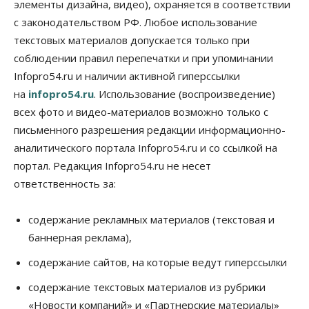
элементы дизайна, видео), охраняется в соответствии
Недели жары повлияли на урожай в
Новосибирской области, но режима ЧС не будет
с законодательством РФ. Любое использование
07 Августа 2026, 10:00
текстовых материалов допускается только при
соблюдении правил перепечатки и при упоминании
Бизнес
Право&Порядок
Infopro54.ru и наличии активной гиперссылки
Предприятия Новосибирска
выстраивают системы защиты от атак БПЛА
на
infopro54.ru
. Использование (воспроизведение)
07 Августа 2026, 09:00
всех фото и видео-материалов возможно только с
письменного разрешения редакции информационно-
Бизнес
По «Сибэлектротерму» выдали исполнительные
аналитического портала Infopro54.ru и со ссылкой на
листы на полмиллиарда рублей
портал. Редакция Infopro54.ru не несет
07 Августа 2026, 08:00
ответственность за:
Бизнес
Власть
Медицина
Общество
Искусственный интеллект предлагают
содержание рекламных материалов (текстовая и
привлекать к разработке новых лекарств в
России
баннерная реклама),
06 Августа 2026, 19:00
содержание сайтов, на которые ведут гиперссылки
Мировые И Федеральные Новости
содержание текстовых материалов из рубрики
Россия построит в Киргизии новый кампус КРСУ:
30 гектаров, 15 тысяч студентов и 30 миллиардов
«Новости компаний» и «Партнерские материалы»