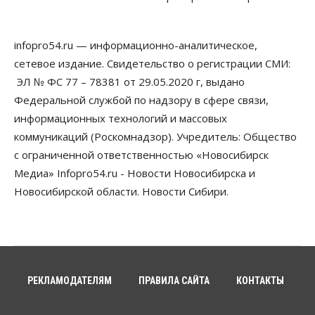
рублей
06 Августа 2026, 18:40
infopro54.ru — информационно-аналитическое,
Общество
Новосибирским студентам помогают
сетевое издание. Свидетельство о регистрации СМИ:
адаптироваться к учебе через культуру
ЭЛ № ФС 77 – 78381 от 29.05.2020 г, выдано
06 Августа 2026, 18:00
Федеральной службой по надзору в сфере связи,
Бизнес
Власть
Недвижимость
информационных технологий и массовых
Застройщики продавливают компромиссы по
коммуникаций (Роскомнадзор). Учредитель: Общество
площади участков для КРТ в Новосибирске
с ограниченной ответственностью «Новосибирск
06 Августа 2026, 17:30
Медиа» Infopro54.ru - Новости Новосибирска и
Бизнес
Недвижимость
Общество
Новосибирской области. Новости Сибири.
Около Заельцовского бора Новосибирска
началось строительство термального комплекса
06 Августа 2026, 17:00
Общество
Право&Порядок
Подозреваемых в похищении человека
задержали в Новосибирске
РЕКЛАМОДАТЕЛЯМ
ПРАВИЛА САЙТА
КОНТАКТЫ
06 Августа 2026, 16:15