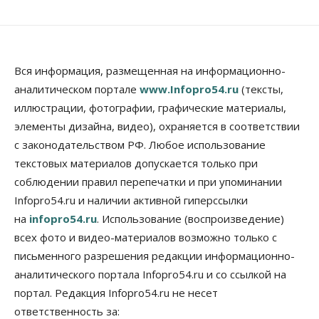
мяса в Новосибирской области
07 Августа 2026, 15:00
Финансы
Расходы новосибирцев на спорт выросли на 40%
Вся информация, размещенная на информационно-
за полгода
аналитическом портале
www.Infopro54.ru
(тексты,
07 Августа 2026, 14:35
иллюстрации, фотографии, графические материалы,
элементы дизайна, видео), охраняется в соответствии
Сибирские аграрии увеличивают посевы горчицы
с законодательством РФ. Любое использование
07 Августа 2026, 14:00
текстовых материалов допускается только при
Власть
соблюдении правил перепечатки и при упоминании
В Новосибирске многодетным семьям вручили
Infopro54.ru и наличии активной гиперссылки
сертификаты на покупку автомобилей
07 Августа 2026, 13:55
на
infopro54.ru
. Использование (воспроизведение)
всех фото и видео-материалов возможно только с
Авто
Общество
письменного разрешения редакции информационно-
Треть автовладельцев в Новосибирской области
«поставили машины на прикол»
аналитического портала Infopro54.ru и со ссылкой на
07 Августа 2026, 13:00
портал. Редакция Infopro54.ru не несет
ответственность за:
Власть