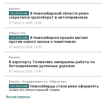
Бизнес
В Новосибирской области резко
сократился грузооборот в автоперевозках
07 Августа 2026, 19:00
Общество
В Новосибирске прошёл митинг
против нового закона о памятниках
07 Августа 2026, 18:00
Бизнес
В аэропорту Толмачёво завершены работы по
бетонированию рулежных дорожек
07 Августа 2026, 17:00
Бизнес
Недвижимость
Общество
Новосибирцы стали реже оформлять
дома по упрощенной схеме
07 Августа 2026, 16:00
Все материалы
Власть
Общество
Право&Порядок
Роспотребнадзор изъял почти полторы тонны