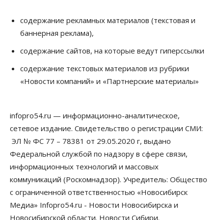
Школы, библиотеки, пешеходные тротуары:
депутаты Госдумы контролируют работы на
содержание рекламных материалов (текстовая и
социальных объектах
баннерная реклама),
07 Августа 2026, 12:35
содержание сайтов, на которые ведут гиперссылки
Общество
Синоптики рассказали о погоде в Новосибирске
содержание текстовых материалов из рубрики
на выходных
«Новости компаний» и «Партнерские материалы»
07 Августа 2026, 12:00
Общество
Жители Новосибирска смогут добровольно
infopro54.ru — информационно-аналитическое,
повысить свою пенсию
сетевое издание. Свидетельство о регистрации СМИ:
07 Августа 2026, 11:30
ЭЛ № ФС 77 – 78381 от 29.05.2020 г, выдано
Общество
Федеральной службой по надзору в сфере связи,
Деньгами будут распоряжаться дети: в десяти
информационных технологий и массовых
школах Новосибирской области введут
инициативное бюджетирование
коммуникаций (Роскомнадзор). Учредитель: Общество
07 Августа 2026, 11:00
с ограниченной ответственностью «Новосибирск
Медиа» Infopro54.ru - Новости Новосибирска и
Общество
Право&Порядок
В Новосибирске руководителя отдела полиции
Новосибирской области. Новости Сибири.