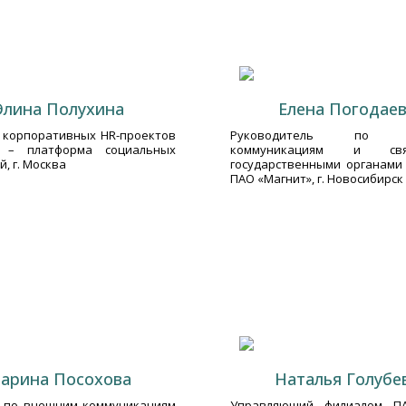
Элина Полухина
Елена Погодае
 корпоративных HR-проектов
Руководитель по в
d – платформа социальных
коммуникациям и св
, г. Москва
государственными органами
ПАО «Магнит», г. Новосибирск
арина Посохова
Наталья Голубе
 по внешним коммуникациям
Управляющий филиалом П