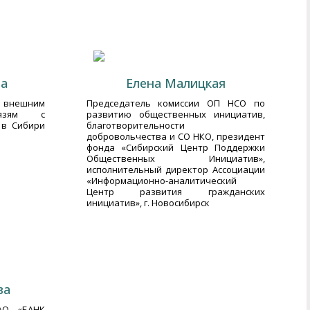
ва
Елена Малицкая
нешним
Председатель комиссии ОП НСО по
язям с
развитию общественных инициатив,
 в Сибири
благотворительности
добровольчества и СО НКО, президент
фонда «Сибирский Центр Поддержки
Общественных Инициатив»,
исполнительный директор Ассоциации
«Информационно-аналитический
Центр развития гражданских
инициатив», г. Новосибирск
ва
АО «БАНК