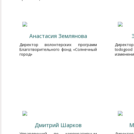
Анастасия Землянова
Директор волонтерских программ
Директор
Благотворительного фонд «Солнечный
todogoo
город»
изменений
Дмитрий Шарков
М
Управляющий по корпоративным
Директор