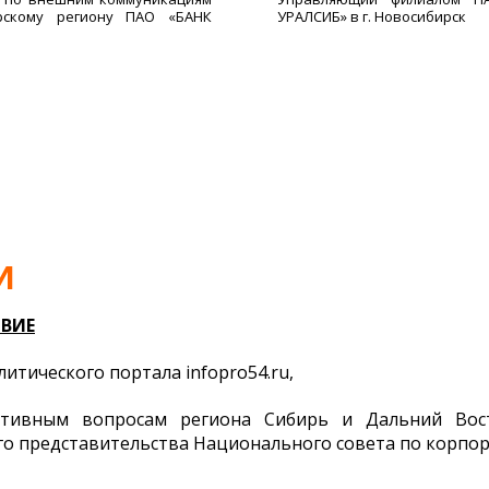
рскому региону ПАО «БАНК
УРАЛСИБ» в г. Новосибирск
»
И
ТВИЕ
тического портала infopro54.ru,
тивным вопросам региона Сибирь и Дальний Вос
го представительства Национального совета по корпо