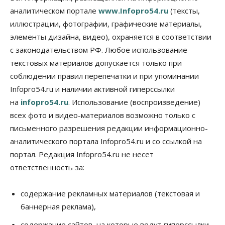
аналитическом портале
www.Infopro54.ru
(тексты,
k
иллюстрации, фотографии, графические материалы,
i
элементы дизайна, видео), охраняется в соответствии
с законодательством РФ. Любое использование
текстовых материалов допускается только при
соблюдении правил перепечатки и при упоминании
Infopro54.ru и наличии активной гиперссылки
на
infopro54.ru
. Использование (воспроизведение)
всех фото и видео-материалов возможно только с
письменного разрешения редакции информационно-
аналитического портала Infopro54.ru и со ссылкой на
портал. Редакция Infopro54.ru не несет
ответственность за:
содержание рекламных материалов (текстовая и
баннерная реклама),
содержание сайтов, на которые ведут гиперссылки