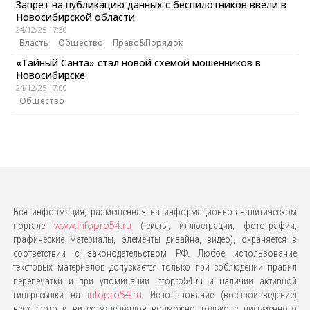
Запрет на публикацию данных с беспилотников ввели в
Новосибирской области
24/12/25 17:30
Власть
Общество
Право&Порядок
«Тайный Санта» стал новой схемой мошенников в
Новосибирске
24/12/25 17:00
Общество
Вся информация, размещенная на информационно-аналитическом
www.Infopro54.ru
портале
(тексты, иллюстрации, фотографии,
графические материалы, элементы дизайна, видео), охраняется в
соответствии с законодательством РФ. Любое использование
текстовых материалов допускается только при соблюдении правил
перепечатки и при упоминании Infopro54.ru и наличии активной
infopro54.ru
гиперссылки на
. Использование (воспроизведение)
всех фото и видео-материалов возможно только с письменного