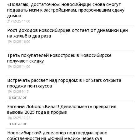
«Полагаю, достаточно»: новосибирцы снова смогут
подавать иски к застройщикам, просрочившим сдачу
домов
21/12/25 11:00
Рост доходов новосибирцев отстает от динамики цен
на жильё в два раза
19/12/25 16:00
Треть покупателей новостроек в Новосибирске
получают скидку
19/12/25 14:00
Встречать рассвет над городом: в For Stars открыта
продажа пентхаусов
19/12/25 9:47
в каталог
Евгений Лобов: «Виват! Девелопмент» превратил
вызовы 2025 года в прорыв
18/12/25 12:25
в каталог
Новосибирский девелопер подтвердил право
собственности на «Юный медик» через суд