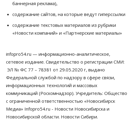
баннерная реклама),
07 Августа 2026, 10:15
содержание сайтов, на которые ведут гиперссылки
Общество
Недели жары повлияли на урожай в
содержание текстовых материалов из рубрики
Новосибирской области, но режима ЧС не будет
«Новости компаний» и «Партнерские материалы»
07 Августа 2026, 10:00
Бизнес
Право&Порядок
Предприятия Новосибирска
infopro54.ru — информационно-аналитическое,
выстраивают системы защиты от атак БПЛА
сетевое издание. Свидетельство о регистрации СМИ:
07 Августа 2026, 09:00
ЭЛ № ФС 77 – 78381 от 29.05.2020 г, выдано
Бизнес
Федеральной службой по надзору в сфере связи,
По «Сибэлектротерму» выдали исполнительные
информационных технологий и массовых
листы на полмиллиарда рублей
07 Августа 2026, 08:00
коммуникаций (Роскомнадзор). Учредитель: Общество
с ограниченной ответственностью «Новосибирск
Бизнес
Власть
Медицина
Общество
Медиа» Infopro54.ru - Новости Новосибирска и
Искусственный интеллект предлагают
привлекать к разработке новых лекарств в
Новосибирской области. Новости Сибири.
России
06 Августа 2026, 19:00