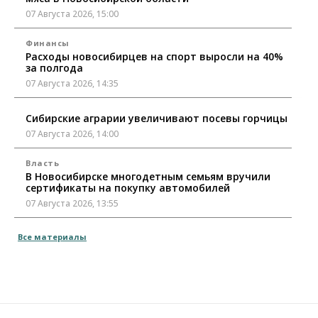
07 Августа 2026, 15:00
Финансы
Расходы новосибирцев на спорт выросли на 40%
за полгода
07 Августа 2026, 14:35
Сибирские аграрии увеличивают посевы горчицы
07 Августа 2026, 14:00
Власть
В Новосибирске многодетным семьям вручили
сертификаты на покупку автомобилей
07 Августа 2026, 13:55
Авто
Общество
Все материалы
Треть автовладельцев в Новосибирской области
«поставили машины на прикол»
07 Августа 2026, 13:00
Власть
Школы, библиотеки, пешеходные тротуары: