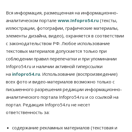
депутаты Госдумы контролируют работы на
социальных объектах
Вся информация, размещенная на информационно-
07 Августа 2026, 12:35
аналитическом портале
www.Infopro54.ru
(тексты,
Общество
иллюстрации, фотографии, графические материалы,
Синоптики рассказали о погоде в Новосибирске
элементы дизайна, видео), охраняется в соответствии
на выходных
с законодательством РФ. Любое использование
07 Августа 2026, 12:00
текстовых материалов допускается только при
Общество
соблюдении правил перепечатки и при упоминании
Жители Новосибирска смогут добровольно
Infopro54.ru и наличии активной гиперссылки
повысить свою пенсию
07 Августа 2026, 11:30
на
infopro54.ru
. Использование (воспроизведение)
всех фото и видео-материалов возможно только с
Общество
письменного разрешения редакции информационно-
Деньгами будут распоряжаться дети: в десяти
школах Новосибирской области введут
аналитического портала Infopro54.ru и со ссылкой на
инициативное бюджетирование
портал. Редакция Infopro54.ru не несет
07 Августа 2026, 11:00
ответственность за:
Общество
Право&Порядок
В Новосибирске руководителя отдела полиции
содержание рекламных материалов (текстовая и
заключили под стражу