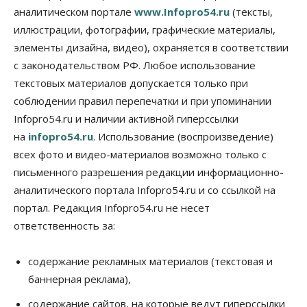
Новосибирские компании произвели косметики
аналитическом портале
www.Infopro54.ru
(тексты,
на два миллиарда рублей
иллюстрации, фотографии, графические материалы,
05 Августа 2026, 15:00
элементы дизайна, видео), охраняется в соответствии
Власть
Финансы
с законодательством РФ. Любое использование
Криптовалюта в России официально стала
имуществом
текстовых материалов допускается только при
05 Августа 2026, 14:00
соблюдении правил перепечатки и при упоминании
Infopro54.ru и наличии активной гиперссылки
Недвижимость
на
infopro54.ru
. Использование (воспроизведение)
Открыты продажи квартир нового дома в
квартале «Цветной бульвар» ГК «Расцветай»
всех фото и видео-материалов возможно только с
05 Августа 2026, 13:23
письменного разрешения редакции информационно-
аналитического портала Infopro54.ru и со ссылкой на
Власть
Общество
Ночные маршруты автобусов предлагают ввести
портал. Редакция Infopro54.ru не несет
в Новосибирской области
ответственность за:
05 Августа 2026, 13:00
Право&Порядок
содержание рекламных материалов (текстовая и
Новосибирец пытался провезти из Таиланда
баннерная реклама),
кондитерские изделия с наркотиками
05 Августа 2026, 12:30
содержание сайтов, на которые ведут гиперссылки