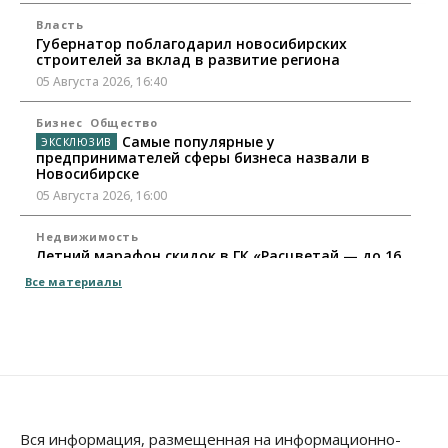
Власть
Губернатор поблагодарил новосибирских
строителей за вклад в развитие региона
05 Августа 2026, 16:40
Бизнес
Общество
Самые популярные у
предпринимателей сферы бизнеса назвали в
Новосибирске
05 Августа 2026, 16:00
Недвижимость
Летний марафон скидок в ГК «Расцветай — до 16
августа
Все материалы
05 Августа 2026, 15:55
Недвижимость
Общество
Проект нового микрорайона на улице Кирова
утвердили в Новосибирске
05 Августа 2026, 15:30
Бизнес
Промышленность
Вся информация, размещенная на информационно-