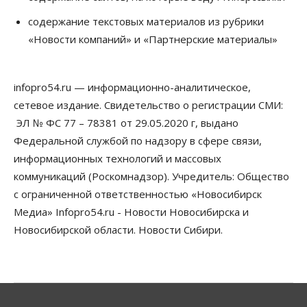
Бизнес
Власть
содержание текстовых материалов из рубрики
Более 400 новосибирских компаний
«Новости компаний» и «Партнерские материалы»
вывели зарплату сотрудников «из тени»
05 Августа 2026, 12:00
infopro54.ru — информационно-аналитическое,
Бизнес
Власть
Недвижимость
Новосибирское правительство требует 226 млн со
сетевое издание. Свидетельство о регистрации СМИ:
строителя экстрим-центра
ЭЛ № ФС 77 – 78381 от 29.05.2020 г, выдано
05 Августа 2026, 11:30
Федеральной службой по надзору в сфере связи,
Общество
информационных технологий и массовых
Премьер-министру Мишустину показали проект
коммуникаций (Роскомнадзор). Учредитель: Общество
нового аэропорта Горно-Алтайска
05 Августа 2026, 11:00
с ограниченной ответственностью «Новосибирск
Медиа» Infopro54.ru - Новости Новосибирска и
Общество
Новосибирской области. Новости Сибири.
Новосибирские аграрии
подтверждают нормализацию ситуации с
топливом
05 Августа 2026, 10:00
Общество