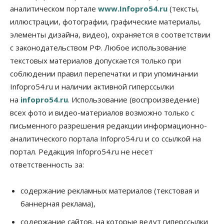
мяса в Новосибирской области
аналитическом портале
www.Infopro54.ru
(тексты,
07 Августа 2026, 15:00
иллюстрации, фотографии, графические материалы,
элементы дизайна, видео), охраняется в соответствии
Финансы
Расходы новосибирцев на спорт выросли на 40%
с законодательством РФ. Любое использование
за полгода
текстовых материалов допускается только при
07 Августа 2026, 14:35
соблюдении правил перепечатки и при упоминании
Infopro54.ru и наличии активной гиперссылки
Сибирские аграрии увеличивают посевы горчицы
07 Августа 2026, 14:00
на
infopro54.ru
. Использование (воспроизведение)
всех фото и видео-материалов возможно только с
Власть
письменного разрешения редакции информационно-
В Новосибирске многодетным семьям вручили
сертификаты на покупку автомобилей
аналитического портала Infopro54.ru и со ссылкой на
07 Августа 2026, 13:55
портал. Редакция Infopro54.ru не несет
ответственность за:
Авто
Общество
Треть автовладельцев в Новосибирской области
«поставили машины на прикол»
содержание рекламных материалов (текстовая и
07 Августа 2026, 13:00
баннерная реклама),
Власть
содержание сайтов, на которые ведут гиперссылки