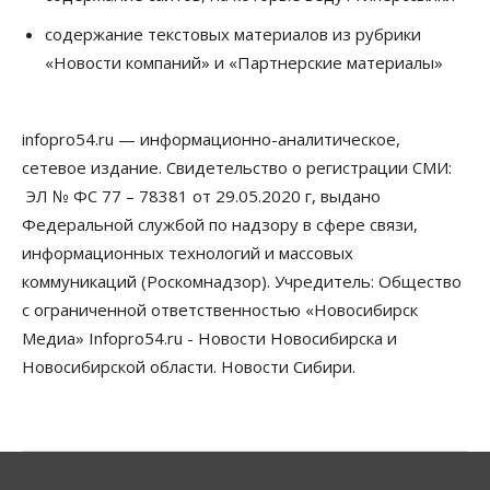
Школы, библиотеки, пешеходные тротуары:
депутаты Госдумы контролируют работы на
содержание текстовых материалов из рубрики
социальных объектах
«Новости компаний» и «Партнерские материалы»
07 Августа 2026, 12:35
Общество
Синоптики рассказали о погоде в Новосибирске
infopro54.ru — информационно-аналитическое,
на выходных
сетевое издание. Свидетельство о регистрации СМИ:
07 Августа 2026, 12:00
ЭЛ № ФС 77 – 78381 от 29.05.2020 г, выдано
Общество
Федеральной службой по надзору в сфере связи,
Жители Новосибирска смогут добровольно
информационных технологий и массовых
повысить свою пенсию
07 Августа 2026, 11:30
коммуникаций (Роскомнадзор). Учредитель: Общество
с ограниченной ответственностью «Новосибирск
Общество
Медиа» Infopro54.ru - Новости Новосибирска и
Деньгами будут распоряжаться дети: в десяти
школах Новосибирской области введут
Новосибирской области. Новости Сибири.
инициативное бюджетирование
07 Августа 2026, 11:00
Общество
Право&Порядок
В Новосибирске руководителя отдела полиции
заключили под стражу