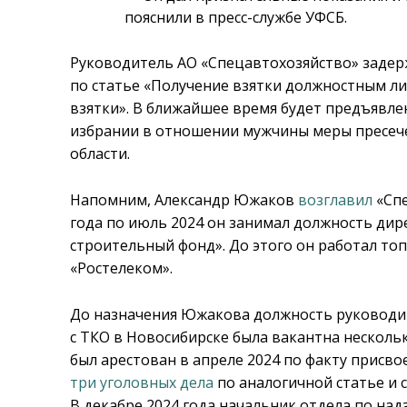
пояснили в пресс-службе УФСБ.
Руководитель АО «Спецавтохозяйство» задер
по статье «Получение взятки должностным ли
взятки». В ближайшее время будет предъявле
избрании в отношении мужчины меры пресече
области.
Напомним, Александр Южаков
возглавил
«Спе
года по июль 2024 он занимал должность дир
строительный фонд». До этого он работал т
«Ростелеком».
До назначения Южакова должность руководи
с ТКО в Новосибирске была вакантна нескол
был арестован в апреле 2024 по факту присв
три уголовных дела
по аналогичной статье и 
В декабре 2024 года начальник отдела по над