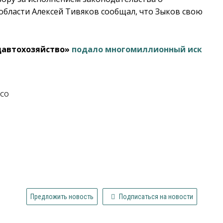
бласти Алексей Тивяков сообщал, что Зыков свою
ецавтохозяйство»
подало многомиллионный иск
НСО
Предложить новость
Подписаться на новости