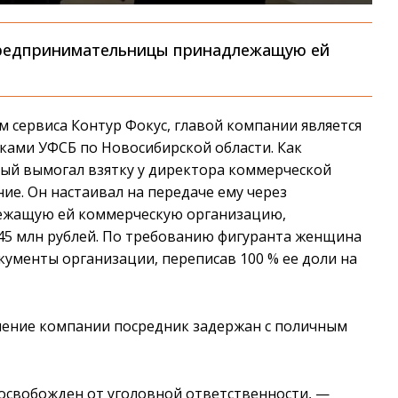
предпринимательницы принадлежащую ей
 сервиса Контур Фокус, главой компании является
иками УФСБ по Новосибирской области. Как
ный вымогал взятку у директора коммерческой
ие. Он настаивал на передаче ему через
ежащую ей коммерческую организацию,
45 млн рублей. По требованию фигуранта женщина
кументы организации, переписав 100 % ее доли на
ление компании посредник задержан с поличным
освобожден от уголовной ответственности, —