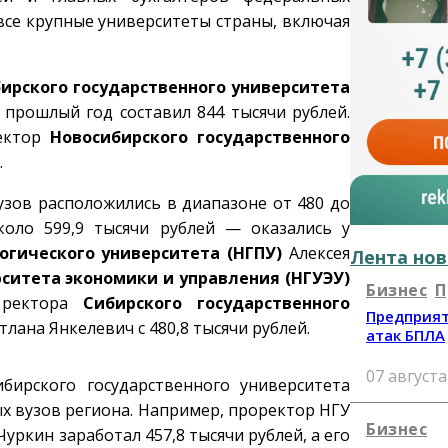
 все крупные университеты страны, включая
ирского государственного университета
прошлый год составил 844 тысячи рублей.
ректор
Новосибирского государственного
.
зов расположились в диапазоне от 480 до
оло 599,9 тысячи рублей — оказались у
огического университета (НГПУ)
Алексея
Лента нов
рситета экономики и управления (НГУЭУ)
Бизнес
П
. ректора
Сибирского государственного
Предприят
етлана Янкелевич с 480,8 тысячи рублей.
атак БПЛА
07 августа
бирского государственного университета
х вузов региона. Например, проректор НГУ
Бизнес
ркин заработал 457,8 тысячи рублей, а его