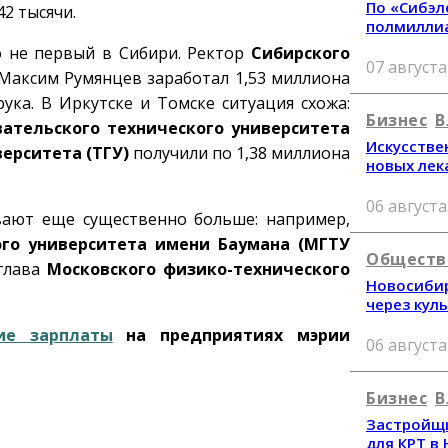
По «Сибэл
2 тысячи.
полмилли
о не первый в Сибири. Ректор
Сибирского
07 августа
Максим Румянцев заработал 1,53 миллиона
ка. В Иркутске и Томске ситуация схожа:
Бизнес
В
вательского технического университета
Искусстве
ерситета (ТГУ)
получили по 1,38 миллиона
новых лек
06 августа
вают еще существенно больше: например,
ого университета имени Баумана
(МГТУ
Обществ
 глава
Московского физико-технического
Новосибир
через кул
ие зарплаты
на предприятиях мэрии
06 августа
Бизнес
В
Застройщи
для КРТ в