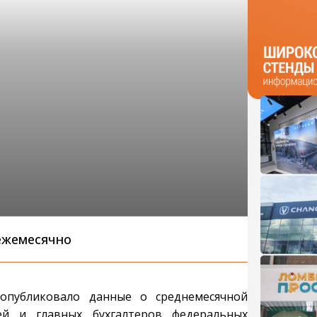
 ежемесячно
опубликовало данные о среднемесячной
ей и главных бухгалтеров федеральных