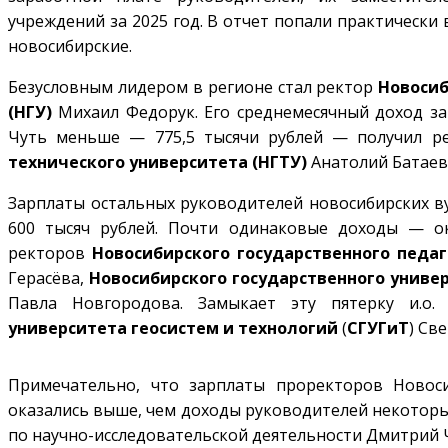
учреждений за 2025 год. В отчет попали практически
новосибирские.
Безусловным лидером в регионе стал ректор
Новосиб
(НГУ)
Михаил Федорук. Его среднемесячный доход за 
Чуть меньше — 775,5 тысячи рублей — получил 
технического университета (НГТУ)
Анатолий Батаев
Зарплаты остальных руководителей новосибирских ву
600 тысяч рублей. Почти одинаковые доходы — ок
ректоров
Новосибирского государственного педаг
Герасёва,
Новосибирского государственного униве
Павла Новгородова. Замыкает эту пятерку и.о
университета геосистем и технологий
(
СГУГиТ
) Св
Примечательно, что зарплаты проректоров Новоси
оказались выше, чем доходы руководителей некоторы
по научно-исследовательской деятельности Дмитрий Чу