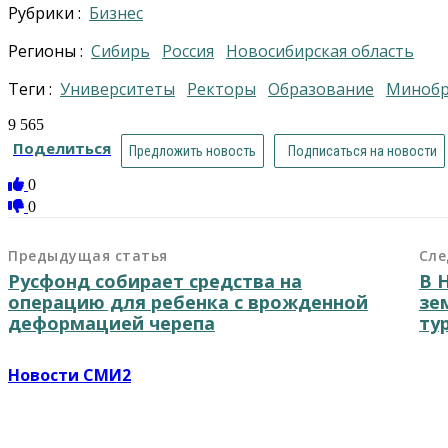
Рубрики :
Бизнес
Регионы :
Сибирь
Россия
Новосибирская область
Теги :
университеты
ректоры
образование
Миноб
9 565
Поделиться
Предложить новость
Подписаться на новости
0
0
Предыдущая статья
Сле
Русфонд собирает средства на
В 
операцию для ребенка с врожденной
зе
деформацией черепа
ту
Новости СМИ2