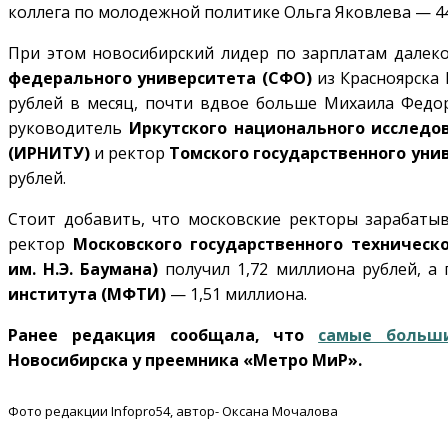
коллега по молодежной политике Ольга Яковлева — 44
При этом новосибирский лидер по зарплатам далек
федерального университета (СФО)
из Красноярска 
рублей в месяц, почти вдвое больше Михаила Федору
руководитель
Иркутского национального исследо
(ИРНИТУ)
и ректор
Томского государственного унив
рублей.
Стоит добавить, что московские ректоры зарабаты
ректор
Московского государственного техническ
им. Н.Э. Баумана)
получил 1,72 миллиона рублей, а
института (МФТИ)
— 1,51 миллиона.
Ранее редакция сообщала, что
самые больш
Новосибирска у преемника «Метро МиР».
Фото редакции Infopro54, автор- Оксана Мочалова