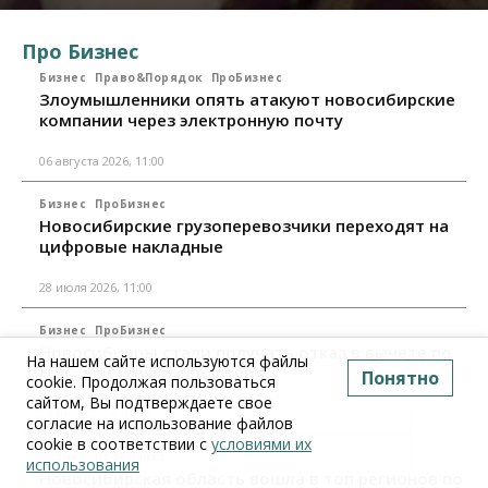
Про Бизнес
Бизнес
Право&Порядок
ПроБизнес
Злоумышленники опять атакуют новосибирские
компании через электронную почту
06 августа 2026, 11:00
Бизнес
ПроБизнес
Новосибирские грузоперевозчики переходят на
цифровые накладные
28 июля 2026, 11:00
Бизнес
ПроБизнес
Новосибирцы стали получать отказ в вычете по
На нашем сайте используются файлы
НДС: причины и следствия
Понятно
cookie. Продолжая пользоваться
сайтом, Вы подтверждаете свое
24 июля 2026, 10:30
согласие на использование файлов
cookie в соответствии с
условиями их
Бизнес
ПроБизнес
использования
Новосибирская область вошла в топ регионов по