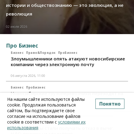
истории и обществознанию — это эволюция, а не
революция
02 июля 2026
Про Бизнес
Бизнес
Право&Порядок
ПроБизнес
Злоумышленники опять атакуют новосибирские
компании через электронную почту
06 августа 2026, 11:00
Бизнес
ПроБизнес
Новосибирские грузоперевозчики переходят на
цифровые накладные
На нашем сайте используются файлы
Понятно
cookie. Продолжая пользоваться
сайтом, Вы подтверждаете свое
28 июля 2026, 11:00
согласие на использование файлов
cookie в соответствии с
условиями их
Бизнес
ПроБизнес
использования
Новосибирцы стали получать отказ в вычете по
НДС: причины и следствия